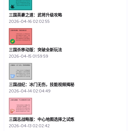
三国英豪之道：武将升级攻略
2026-04-16 02:02:55
三国杀移动版：突破全新玩法
2026-04-15 01:59:59
三国战纪：冰门无伤，技能视频揭秘
2026-04-14 02:04:49
三国志战略版：中心地图选择之试炼
2026-04-13 02:02:42