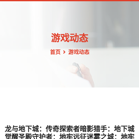
游戏动态
首页
游戏动态
龙与地下城：传奇探索者暗影猎手：地下城
觉醒圣殿守护者：地牢远征迷雾之城：地牢