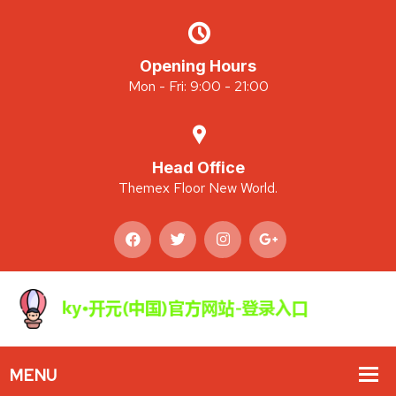
Opening Hours
Mon - Fri: 9:00 - 21:00
Head Office
Themex Floor New World.