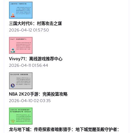
三国大时代6：村落攻击之谋
2026-04-12 01:57:50
Vivoy71：离线游戏推荐中心
2026-04-11 01:56:44
NBA 2K20手游：完美投篮攻略
2026-04-10 02:03:35
龙与地下城：传奇探索者暗影猎手：地下城觉醒圣殿守护者：