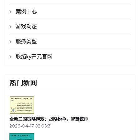
案例中心
游戏动态
服务类型
联络ky开元官网
热门新闻
全新三国策略游戏：战略纷争，智慧统帅
2026-04-17 02:03:31