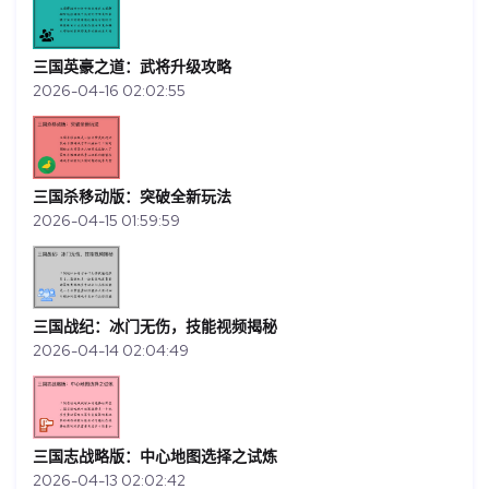
三国英豪之道：武将升级攻略
2026-04-16 02:02:55
三国杀移动版：突破全新玩法
2026-04-15 01:59:59
三国战纪：冰门无伤，技能视频揭秘
2026-04-14 02:04:49
三国志战略版：中心地图选择之试炼
2026-04-13 02:02:42