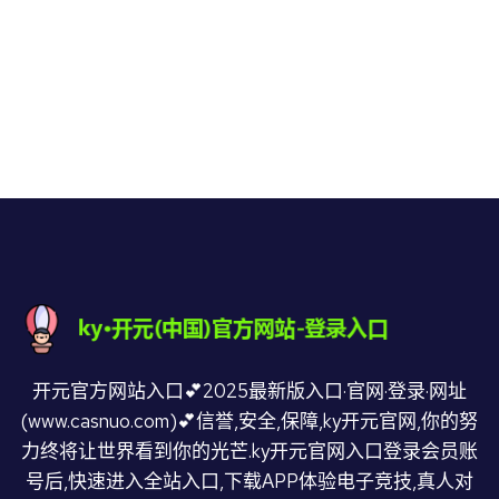
开元官方网站入口💕2025最新版入口·官网·登录·网址
(www.casnuo.com)💕信誉,安全,保障,ky开元官网,你的努
力终将让世界看到你的光芒.ky开元官网入口登录会员账
号后,快速进入全站入口,下载APP体验电子竞技,真人对