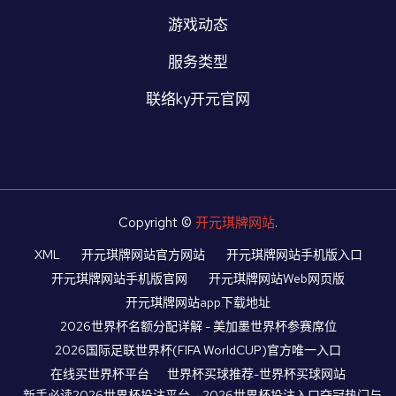
游戏动态
服务类型
联络ky开元官网
Copyright ©
开元琪牌网站
.
XML
开元琪牌网站官方网站
开元琪牌网站手机版入口
开元琪牌网站手机版官网
开元琪牌网站Web网页版
开元琪牌网站app下载地址
2026世界杯名额分配详解 - 美加墨世界杯参赛席位
2026国际足联世界杯(FIFA WorldCUP)官方唯一入口
在线买世界杯平台
世界杯买球推荐-世界杯买球网站
新手必读2026世界杯投注平台→2026世界杯投注入口夺冠热门与