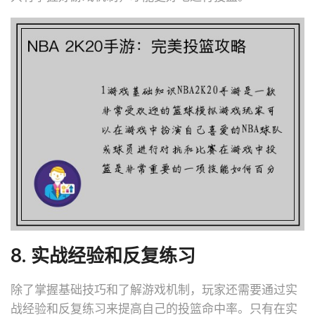
8. 实战经验和反复练习
除了掌握基础技巧和了解游戏机制，玩家还需要通过实
战经验和反复练习来提高自己的投篮命中率。只有在实