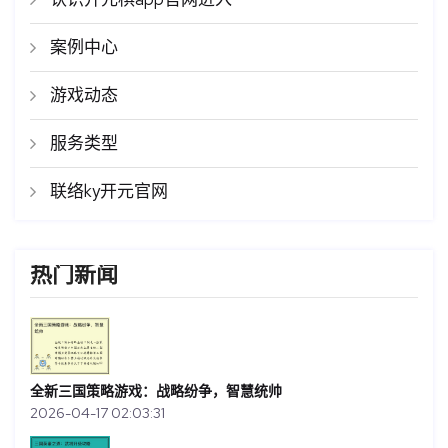
案例中心
游戏动态
服务类型
联络ky开元官网
热门新闻
全新三国策略游戏：战略纷争，智慧统帅
2026-04-17 02:03:31