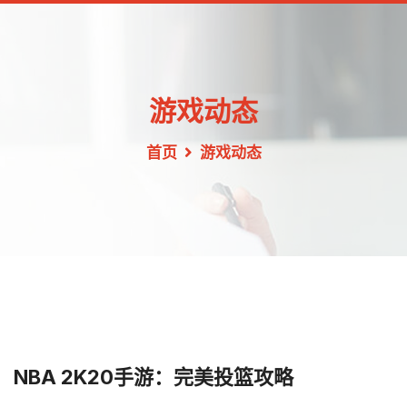
游戏动态
首页
游戏动态
NBA 2K20手游：完美投篮攻略