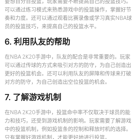
要想百分百投篮，玩家需要不断提高自己的投篮技巧。
可以通过练习模式来熟悉游戏中的投篮操作，掌握好节
奏和力度。还可以通过观看比赛录像或学习真实NBA球
员的投篮技巧，来提高自己的投篮水平。
6. 利用队友的帮助
在NBA 2K20手游中，队友的配合是非常重要的。玩家
可以通过传球的方式来吸引对方的防守，为自己创造出
更好的投篮机会。还可以利用队友的屏障和传球来打破
对方的防守，为自己创造出空位投篮的机会。
7. 了解游戏机制
在NBA 2K20手游中，投篮命中率不仅取决于球员的能
力和技巧，还受到游戏机制的影响。玩家需要了解游戏
中的投篮机制，例如投篮条的控制和释放时机的选择。
只有掌握好游戏机制，才能更好地进行投篮。