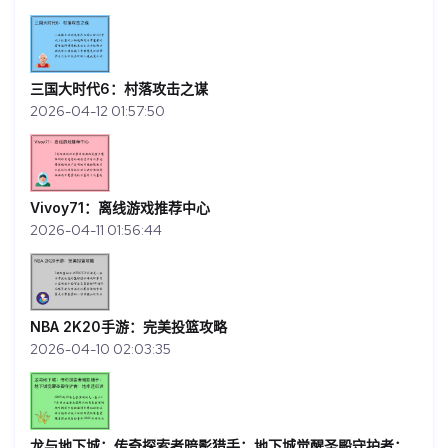
三国大时代6：村落攻击之谋
2026-04-12 01:57:50
Vivoy71：离线游戏推荐中心
2026-04-11 01:56:44
NBA 2K20手游：完美投篮攻略
2026-04-10 02:03:35
龙与地下城：传奇探索者暗影猎手：地下城觉醒圣殿守护者：