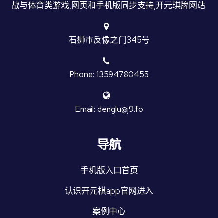
战与体育类游戏,网页和手机版同步支持,开元琪牌网站.
石狮市反像之门345号
Phone: 13594780455
Email: denglu@j9.fo
导航
手机版入口首页
认识开元棋app官网进入
案例中心