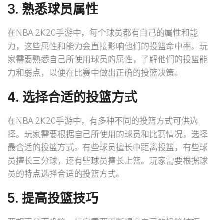
3. 熟悉球员属性
在NBA 2K20手游中，每个球员都有自己的属性和能
力，这些属性和能力会直接影响他们的投篮命中率。玩
家需要熟悉自己所使用球员的属性，了解他们的投篮能
力和弱点，以便在比赛中做出正确的投篮决策。
4. 选择合适的投篮方式
在NBA 2K20手游中，有多种不同的投篮方式可供选
择。玩家需要根据自己所使用的球员和比赛情况，选择
最合适的投篮方式。有些球员擅长中距离投篮，有些球
员擅长三分球，还有些球员擅长上篮。玩家需要根据球
员的特点选择合适的投篮方式。
5. 提高投篮技巧